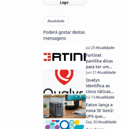
Poderá gostar destas
mensagens
Fortinet
partilha dicas
para ter um
verão
ciberseguro
Qualys
identifica as
cinco táticas
mais eficazes
para melhorar
Eaton lança a
a segurança da
nova 5E Gen2:
informação
UPS que
fornece
proteção de