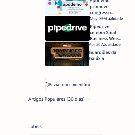
Apodemo
energia para
promove
aplicações
congresso
residenciais e
anual em
profissionais
Outubro
Pipedrive
com excelente
celebra Small
relação custo-
Business Week
desempenho
2023
Guardiões da
Galáxia
Artigos Populares (30 dias)
Labels