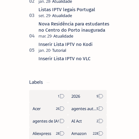
ver um filme e o ecrã inicial está
coberto de sugestões que não
Listas IPTV legais Portugal
pediste, ban…
Nova Residência para estudantes
no Centro do Porto inaugurada
Inserir Lista IPTV no Kodi
Inserir Lista IPTV no VLC
Labels
2026
Acer
agentes autónomos
agentes de IA
AI Act
Aliexpress
Amazon