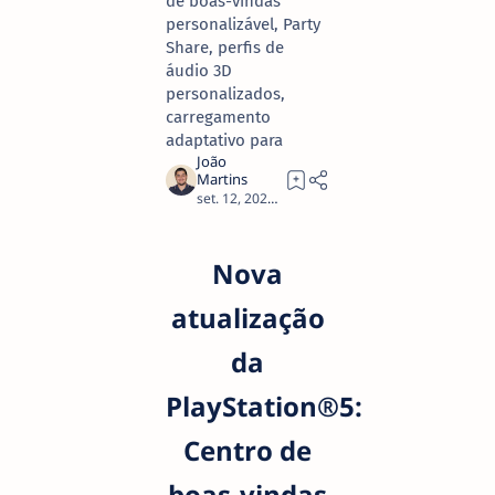
de boas-vindas
personalizável, Party
Share, perfis de
áudio 3D
personalizados,
carregamento
adaptativo para
1
Nova
atualização
da
PlayStation®5:
Centro de
boas-vindas