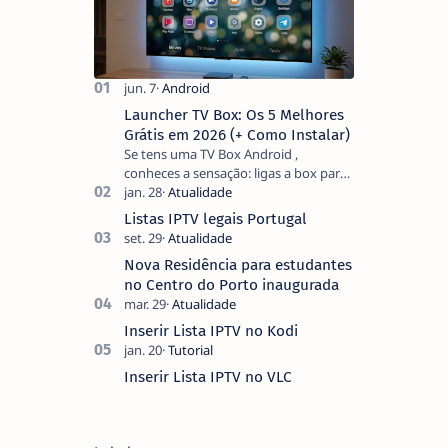
Launcher TV Box: Os 5 Melhores
Grátis em 2026 (+ Como Instalar)
Se tens uma TV Box Android ,
conheces a sensação: ligas a box para
ver um filme e o ecrã inicial está
coberto de sugestões que não
Listas IPTV legais Portugal
pediste, ban…
Nova Residência para estudantes
no Centro do Porto inaugurada
Inserir Lista IPTV no Kodi
Inserir Lista IPTV no VLC