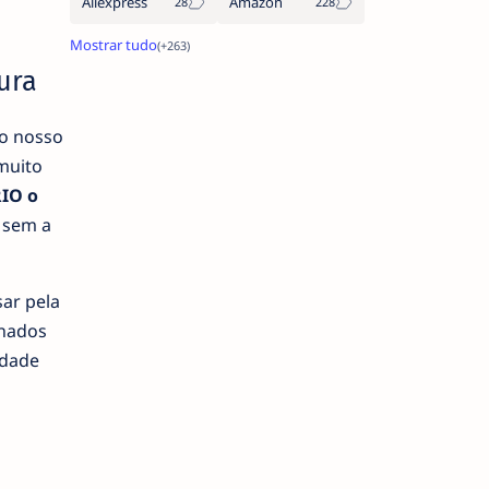
Aliexpress
Amazon
ura
 o nosso
muito
IO o
o sem a
sar pela
onados
idade