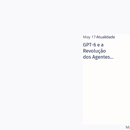
GPT-6 e a
Revolução
dos Agentes
Autónomos: O
Guia
Completo para
2026