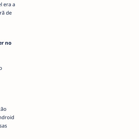
l era a
rã de
er no
o
ção
ndroid
sas