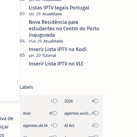
que não pediste, ban…
Listas IPTV legais Portugal
Nova Residência para
estudantes no Centro do Porto
inaugurada
Inserir Lista IPTV no Kodi
Inserir Lista IPTV no VLC
Labels
2026
Acer
agentes autónomos
iva de
agentes de IA
AI Act
nçar
os