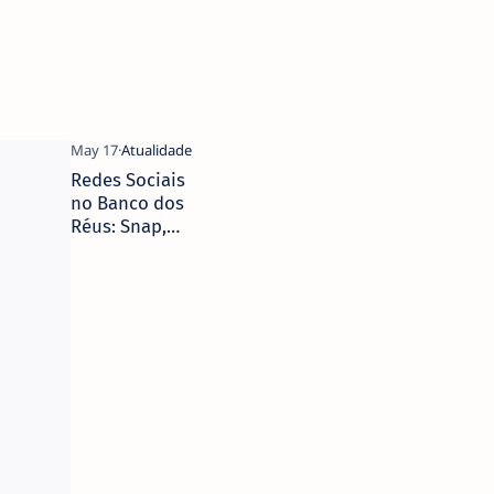
Redes Sociais
no Banco dos
Réus: Snap,
YouTube e
TikTok
Chegam a
Acordo
Histórico
sobre Saúde
Mental
Escolar