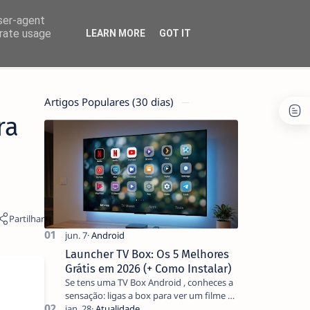
user-agent
erate usage
LEARN MORE
GOT IT
Artigos Populares (30 dias)
ra
Launcher TV Box: Os 5 Melhores
Grátis em 2026 (+ Como Instalar)
Se tens uma TV Box Android , conheces a
sensação: ligas a box para ver um filme e
o ecrã inicial está coberto de sugestões