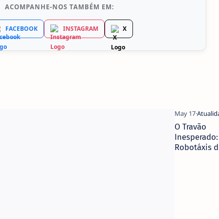
ACOMPANHE-NOS TAMBÉM EM:
FACEBOOK
INSTAGRAM
X
O Travão
Inesperado:
Robotáxis d
Tesla
Continuam 
Precisar de
'Mãos'
Humanas?