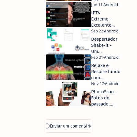
IPTV
Extreme -
Excelente
player para
IPTV!
Despertador
Shake-it -
Um
despertador
super
Relaxe e
completo!
Respire fundo
com
Breathe2Relax
PhotoScan -
Fotos do
passado,
digitalizador
do futuro