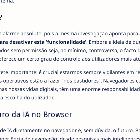
stema.
?
a alarme absoluto, pois a mesma investigação aponta para 
ara desativar esta 'funcionalidade'
. Embora a ideia de qu
dos sem permissão seja, no mínimo, controversa, o facto 
oferece um certo grau de controlo aos utilizadores mais at
te importante: é crucial estarmos sempre vigilantes em r
s operativos estão a fazer “nos bastidores”. Navegadores 
nas nossas vidas digitais, têm uma enorme responsabilida
a escolha do utilizador.
uro da IA no Browser
de IA diretamente no navegador é, sem dúvida, o futuro. 
experiência de navegação, desde pesquisas mais inteligentes