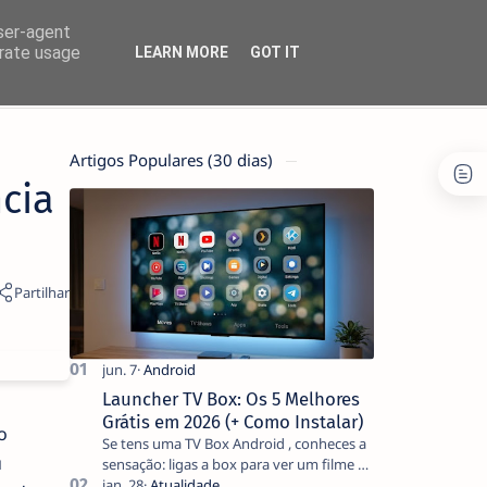
user-agent
erate usage
LEARN MORE
GOT IT
Artigos Populares (30 dias)
ncia
Launcher TV Box: Os 5 Melhores
Grátis em 2026 (+ Como Instalar)
o
Se tens uma TV Box Android , conheces a
u
sensação: ligas a box para ver um filme e
o ecrã inicial está coberto de sugestões