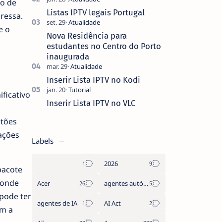
ro de
que não pediste, ban…
Listas IPTV legais Portugal
ressa.
e o
Nova Residência para
estudantes no Centro do Porto
inaugurada
Inserir Lista IPTV no Kodi
ficativo
Inserir Lista IPTV no VLC
stões
ações
Labels
2026
pacote
 onde
Acer
agentes autónomos
pode ter
agentes de IA
AI Act
om a