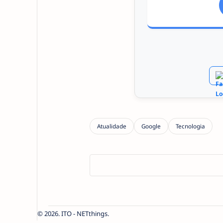
2026.
ITO - NETthings
.