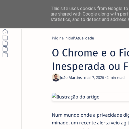
This site uses cookies from Google to d
are shared with Google along with perf
statistics, and to detect and address 
Página inicial
Atualidade
O Chrome e o Fic
Inesperada ou F
2
Num mundo onde a privacidade digi
minado, um recente alerta veio agi