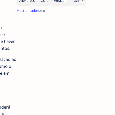
Aliexpress
Amazon
a
e o
de haver
entos.
elação ao
como o
de em
Poderá
 a