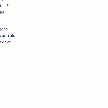
al. É
ela
pções
controlo
de deve