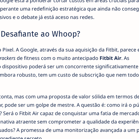
oogle está a ponderar cortar custos em áreas cruciais par
perante uma redefinição estratégica que ainda não conse
vos e o debate já está aceso nas redes.
do Desafiante ao Whoop?
Pixel. A Google, através da sua aquisição da Fitbit, parece 
trackers
de fitness com o muito antecipado
Fitbit Air
. As
 dispositivo poderá ser um concorrente significativamente
embora robusto, tem um custo de subscrição que nem todo
conta, mas com uma proposta de valor sólida em termos d
, pode ser um golpe de mestre. A questão é: como irá o pú
? Será o Fitbit Air capaz de conquistar uma fatia de mercad
nativa atraente sem comprometer a qualidade da experiênci
bituados? A promessa de uma monitorização avançada a um 
grediente secreto.