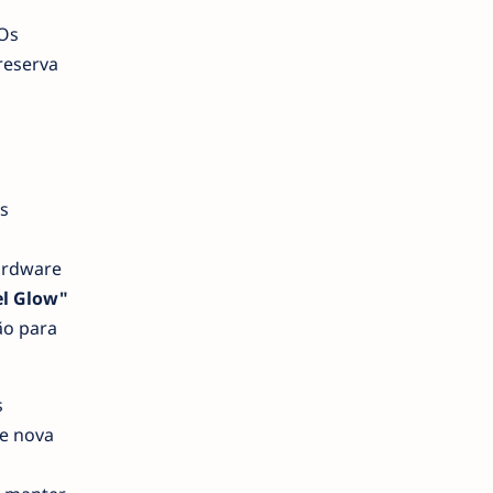
 Os
reserva
s
ardware
el Glow"
ão para
s
de nova
o