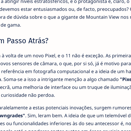
atingir níveis estratosféricos, e o protagonista é, claro, o
 devemos estar entusiasmados ou, de facto, preocupados?
a de dúvida sobre o que a gigante de Mountain View nos 
 de gama.
Um Passo Atrás?
 volta de um novo Pixel, e o 11 não é exceção. As primeira
ovos sensores de câmara, o que, por si só, já é motivo para
 referência em fotografia computacional e a ideia de um h
. Soma-se a isso a intrigante menção a algo chamado
"Pix
 ecrã, uma melhoria de interface ou um truque de iluminaç
a curiosidade não perdoa.
aralelamente a estas potenciais inovações, surgem rumore
wngrades"
. Sim, leram bem. A ideia de que um telemóvel 
es ou funcionalidades inferiores às do seu antecessor é, n