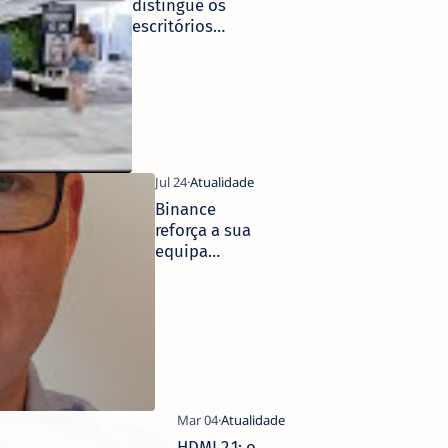
distingue os
escritórios
mais
inovadores
Binance
reforça a sua
equipa
europeia de
conformidade
HDMI 2.1: o