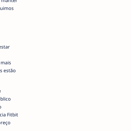
a manter
guimos
estar
 mais
s estão
e
blico
o
a Fitbit
preço