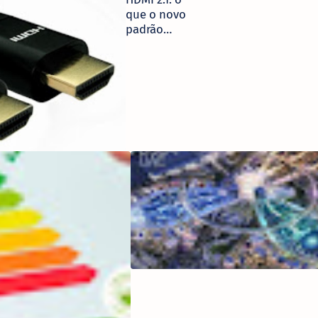
que o novo
padrão
significa para
as nossas
TVs?
LEROY MERLIN
DIZ NÃO À
BLACK FRIDAY
E SIM À GREEN
WEEK