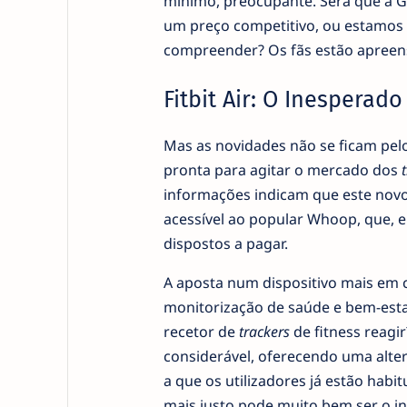
mínimo, preocupante. Será que a G
um preço competitivo, ou estamos 
compreender? Os fãs estão apreensi
Fitbit Air: O Inespera
Mas as novidades não se ficam pelo 
pronta para agitar o mercado dos
informações indicam que este novo
acessível ao popular Whoop, que, 
dispostos a pagar.
A aposta num dispositivo mais em 
monitorização de saúde e bem-estar
recetor de
trackers
de fitness reagir
considerável, oferecendo uma alter
a que os utilizadores já estão ha
mais justo pode muito bem ser o in