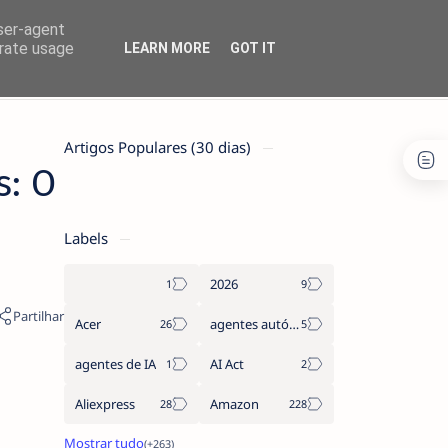
user-agent
erate usage
LEARN MORE
GOT IT
Artigos Populares (30 dias)
s: O
Labels
2026
Acer
agentes autónomos
agentes de IA
AI Act
Aliexpress
Amazon