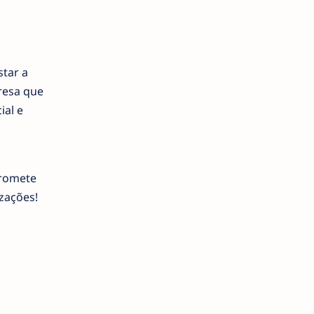
star a
resa que
ial e
promete
zações!