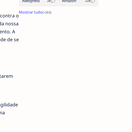
Aliexpress
Amazon
 contra o
da nossa
ento. A
ade de se
starem
gilidade
uma