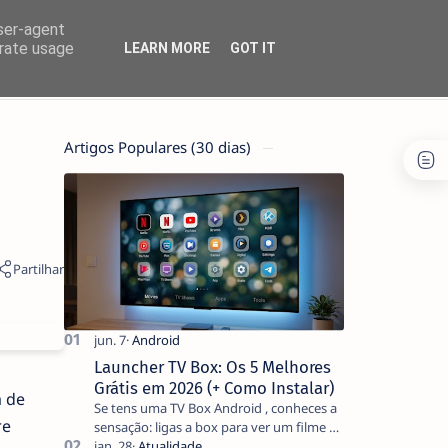
user-agent
erate usage
LEARN MORE
GOT IT
Artigos Populares (30 dias)
Launcher TV Box: Os 5 Melhores
Grátis em 2026 (+ Como Instalar)
a de
Se tens uma TV Box Android , conheces a
re
sensação: ligas a box para ver um filme e
o ecrã inicial está coberto de sugestões