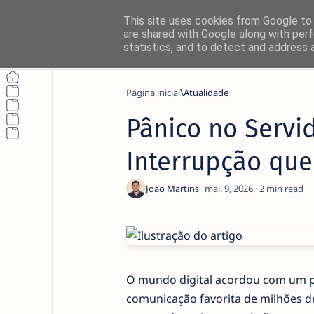
This site uses cookies from Google to d
are shared with Google along with perf
statistics, and to detect and address 
Página inicial
Atualidade
Pânico no Servid
Interrupção qu
2
O mundo digital acordou com um pe
comunicação favorita de milhões d