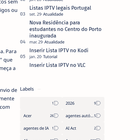
itos sem
que não pediste, ban…
Listas IPTV legais Portugal
migos ou
Nova Residência para
estudantes no Centro do Porto
inaugurada
Inserir Lista IPTV no Kodi
a. Para
o" que
Inserir Lista IPTV no VLC
omeça a
Labels
envio de
amente
2026
, com
Acer
agentes autónomos
agentes de IA
AI Act