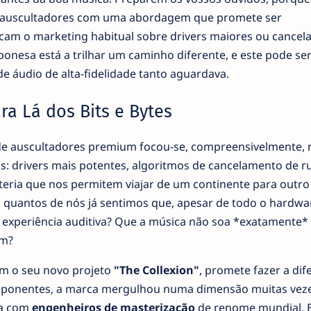
s auscultadores com uma abordagem que promete ser
cam o marketing habitual sobre drivers maiores ou cance
ponesa está a trilhar um caminho diferente, e este pode ser
de áudio de alta-fidelidade tanto aguardava.
ra Lá dos Bits e Bytes
de auscultadores premium focou-se, compreensivelmente, 
is: drivers mais potentes, algoritmos de cancelamento de r
teria que nos permitem viajar de um continente para outr
, quantos de nós já sentimos que, apesar de todo o hardwa
a experiência auditiva? Que a música não soa *exatamente
am?
om o seu novo projeto
"The Collexion"
, promete fazer a dif
mponentes, a marca mergulhou numa dimensão muitas vez
sa com
engenheiros de masterização
de renome mundial. 