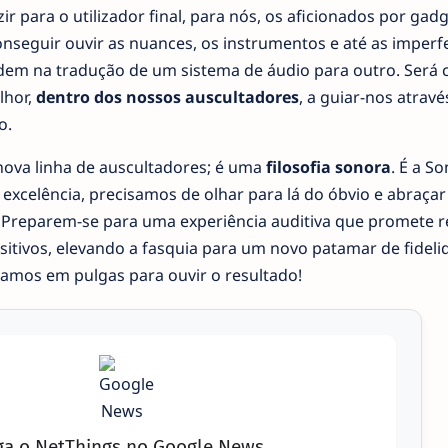
ir para o utilizador final, para nós, os aficionados por gadg
nseguir ouvir as nuances, os instrumentos e até as imperf
erdem na tradução de um sistema de áudio para outro. Será
lhor,
dentro dos nossos auscultadores
, a guiar-nos atravé
o.
nova linha de auscultadores; é uma
filosofia sonora
. É a So
 excelência, precisamos de olhar para lá do óbvio e abraçar 
. Preparem-se para uma experiência auditiva que promete r
itivos, elevando a fasquia para um novo patamar de fideli
stamos em pulgas para ouvir o resultado!
ga o NetThings no Google News