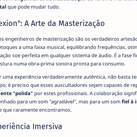
tal
que pode mudar tudo.
exion": A Arte da Masterização
 os engenheiros de masterização são os verdadeiros artesã
etoques a uma faixa musical, equilibrando frequências, oti
ção soe perfeita em qualquer sistema de áudio. É a fase fi
istura numa obra-prima sonora pronta para consumo.
r uma experiência verdadeiramente autêntica, não basta te
o; é preciso que esses auscultadores sejam capazes de re
ente "polida"
por estes profissionais. A colaboração signif
esenhado para um som "agradável", mas para um som
fiel à
he que raramente encontramos.
eriência Imersiva