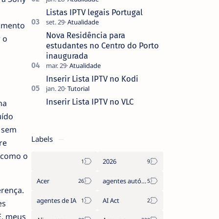
que não pediste, ban…
Listas IPTV legais Portugal
lamento
Nova Residência para
 o
estudantes no Centro do Porto
inaugurada
Inserir Lista IPTV no Kodi
Inserir Lista IPTV no VLC
na
uído
o sem
Labels
re
* como o
2026
Acer
agentes autónomos
erença.
agentes de IA
AI Act
es
E, meus