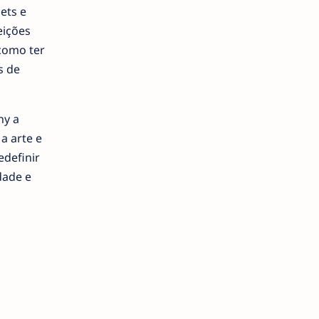
ets e
eições
 como ter
s de
ny a
a arte e
edefinir
dade e