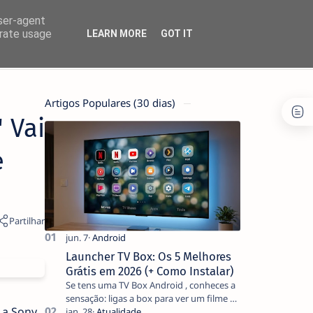
user-agent
erate usage
LEARN MORE
GOT IT
Artigos Populares (30 dias)
 Vai
e
Launcher TV Box: Os 5 Melhores
Grátis em 2026 (+ Como Instalar)
Se tens uma TV Box Android , conheces a
sensação: ligas a box para ver um filme e
 a Sony
o ecrã inicial está coberto de sugestões