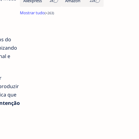
Aliexpress
Amazon
os do
mizando
nal e
r
produzir
ica que
 intenção