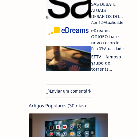
a Darknet
SAS DEBATE
ATUAIS
DESAFIOS DO
MERCADO E A
IMPORTÂNCIA
eDreams
DE ANTECIPAR
ODIGEO bate
O FUTURO
novo recorde
PARA TOMADAS
de vendas num
DE DECISÁO
único dia
ETTV - famoso
SUSTENTADAS
grupo de
torrents
piratas
desapareceu
Artigos Populares (30 dias)