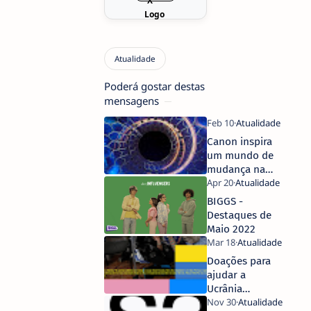
Poderá gostar destas
mensagens
Canon inspira
um mundo de
mudança na
Expo 2020
Dubai
BIGGS -
Destaques de
Maio 2022
Doações para
ajudar a
Ucrânia
movem-se para