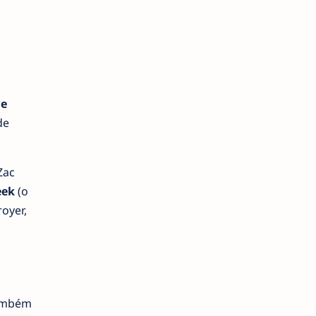
ne
de
Zac
eek
(o
royer,
também