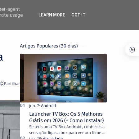
user-agent
erate usage
LEARN MORE
GOT IT
Artigos Populares (30 dias)
a
Launcher TV Box: Os 5 Melhores
Grátis em 2026 (+ Como Instalar)
Se tens uma TV Box Android , conheces a
sensação: ligas a box para ver um filme e
o ecrã inicial está coberto de sugestões