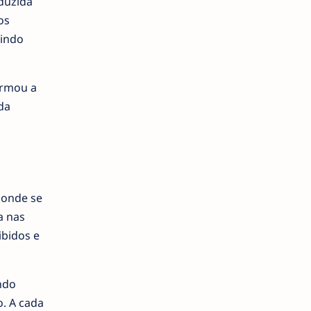
duzida
os
uindo
firmou a
da
 onde se
a nas
ibidos e
ndo
. A cada