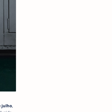
e julho
,