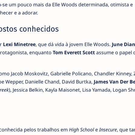
a-se um pouco mais da Elle Woods determinada, otimista e
hecer e a adorar.
ostos conhecidos
or
Lexi Minetree
, que dá vida à jovem Elle Woods.
June Dia
protagonista, enquanto
Tom Everett Scott
assume o papel 
mo Jacob Moskovitz, Gabrielle Policano, Chandler Kinney, 
loe Wepper, Danielle Chand, David Burtka,
James Van Der B
reek
), Jessica Belkin, Kayla Maisonet, Lisa Yamada, Logan Sh
o
 conhecida pelos trabalhos em
High School
e
Insecure
, que 