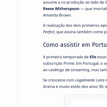
assume a co-produção ao lado de C
Reese Witherspoon
— que imortali
Amanda Brown.
A realização dos dois primeiros epi
Perfect
, que assina também como pr
Como assistir em Portu
A primeira temporada de
Elle
estará
subscrição Prime. Em Portugal, o s
ao catálogo de streaming, mas tam
Se cresceste com
Legalmente Loira
o
drama e muito estilo dos anos 90, e