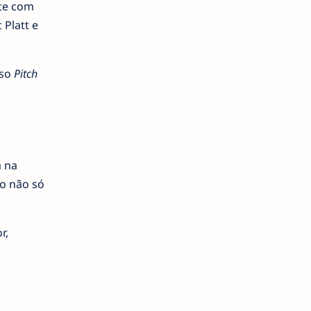
nte com
Platt e
sso
Pitch
a na
o não só
r,