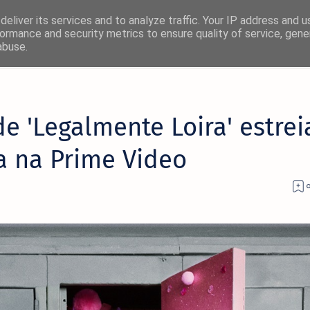
eliver its services and to analyze traffic. Your IP address and 
ormance and security metrics to ensure quality of service, gen
abuse.
×
 de 'Legalmente Loira' estrei
! 🚀
ra na Prime Video
rmas favoritas:
Facebook
Twitter/X