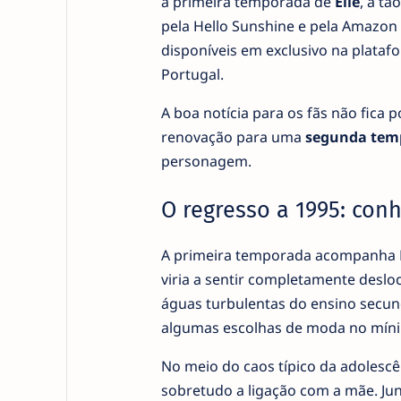
a primeira temporada de
Elle
, a tã
pela Hello Sunshine e pela Amazon 
disponíveis em exclusivo na platafo
Portugal.
A boa notícia para os fãs não fica p
renovação para uma
segunda tem
personagem.
O regresso a 1995: con
A primeira temporada acompanha El
viria a sentir completamente desl
águas turbulentas do ensino secun
algumas escolhas de moda no míni
No meio do caos típico da adolescên
sobretudo a ligação com a mãe. Ju