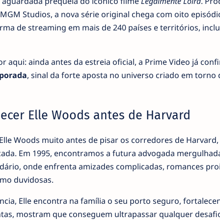
o aguardada prequela do icónico filme
Legalmente Loira
. Pro
MGM Studios, a nova série original chega com oito episódi
rma de streaming em mais de 240 países e territórios, incl
or aqui: ainda antes da estreia oficial, a Prime Video já con
porada
, sinal da forte aposta no universo criado em torno 
hecer Elle Woods antes de Harvard
le Woods muito antes de pisar os corredores de Harvard,
ocada. Em 1995, encontramos a futura advogada mergulhad
dário, onde enfrenta amizades complicadas, romances pro
mo duvidosas.
cia, Elle encontra na família o seu porto seguro, fortalece
ntas, mostram que conseguem ultrapassar qualquer desafio