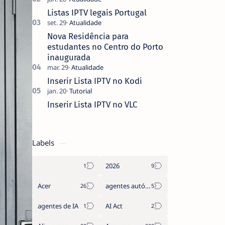
que não pediste, ban…
Listas IPTV legais Portugal
Nova Residência para
estudantes no Centro do Porto
inaugurada
Inserir Lista IPTV no Kodi
Inserir Lista IPTV no VLC
Labels
2026
Acer
agentes autónomos
agentes de IA
AI Act