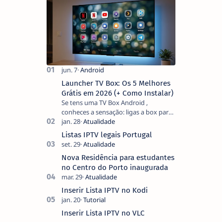
Launcher TV Box: Os 5 Melhores
Grátis em 2026 (+ Como Instalar)
Se tens uma TV Box Android ,
conheces a sensação: ligas a box para
ver um filme e o ecrã inicial está
coberto de sugestões que não
Listas IPTV legais Portugal
pediste, ban…
Nova Residência para estudantes
no Centro do Porto inaugurada
Inserir Lista IPTV no Kodi
Inserir Lista IPTV no VLC