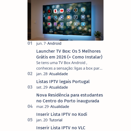
Launcher TV Box: Os 5 Melhores
Grátis em 2026 (+ Como Instalar)
Se tens uma TV Box Android ,
conheces a sensação: ligas a box para
ver um filme e o ecrã inicial está
coberto de sugestões que não
Listas IPTV legais Portugal
pediste, ban…
Nova Residência para estudantes
no Centro do Porto inaugurada
Inserir Lista IPTV no Kodi
Inserir Lista IPTV no VLC