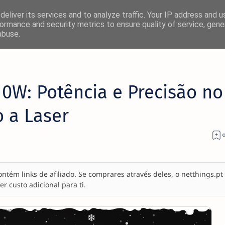
eliver its services and to analyze traffic. Your IP address and 
ormance and security metrics to ensure quality of service, gen
abuse.
0W: Potência e Precisão no
o a Laser
ontém links de afiliado. Se comprares através deles, o netthings.pt
 custo adicional para ti.