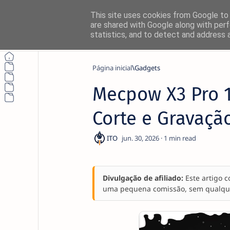
This site uses cookies from Google to d
are shared with Google along with perf
statistics, and to detect and address 
Página inicial
Gadgets
Mecpow X3 Pro 1
Corte e Gravaçã
1
Divulgação de afiliado:
Este artigo c
uma pequena comissão, sem qualquer