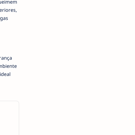
 queimem
riores,
ngas
rança
mbiente
ideal