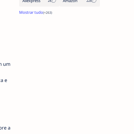
Aliexpress
Amazon
om um
a e
bre a