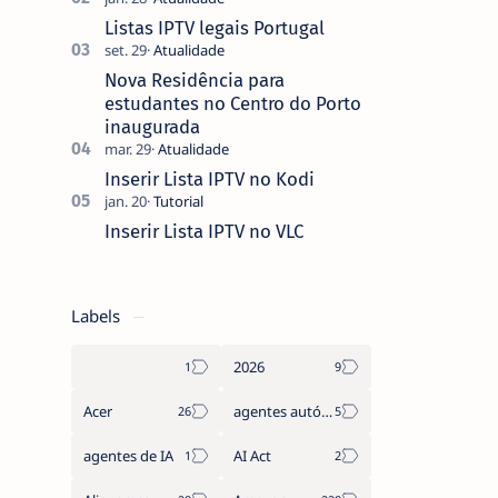
que não pediste, ban…
Listas IPTV legais Portugal
Nova Residência para
estudantes no Centro do Porto
inaugurada
Inserir Lista IPTV no Kodi
Inserir Lista IPTV no VLC
Labels
2026
Acer
agentes autónomos
agentes de IA
AI Act