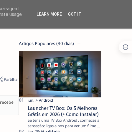
user-agent
erate usage
LEARN MORE
GOT IT
Artigos Populares (30 dias)
 recebe
Launcher TV Box: Os 5 Melhores
Grátis em 2026 (+ Como Instalar)
Se tens uma TV Box Android , conheces a
sensação: ligas a box para ver um filme e
o ecrã inicial está coberto de sugestões