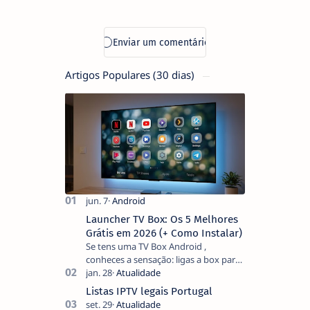
Artigos Populares (30 dias)
Launcher TV Box: Os 5 Melhores
Grátis em 2026 (+ Como Instalar)
Se tens uma TV Box Android ,
conheces a sensação: ligas a box para
ver um filme e o ecrã inicial está
coberto de sugestões que não
Listas IPTV legais Portugal
pediste, ban…