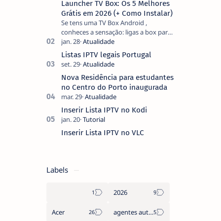
Launcher TV Box: Os 5 Melhores
Grátis em 2026 (+ Como Instalar)
Se tens uma TV Box Android ,
conheces a sensação: ligas a box para
ver um filme e o ecrã inicial está
coberto de sugestões que não
Listas IPTV legais Portugal
pediste, ban…
Nova Residência para estudantes
no Centro do Porto inaugurada
Inserir Lista IPTV no Kodi
Inserir Lista IPTV no VLC
Labels
2026
Acer
agentes autónomos