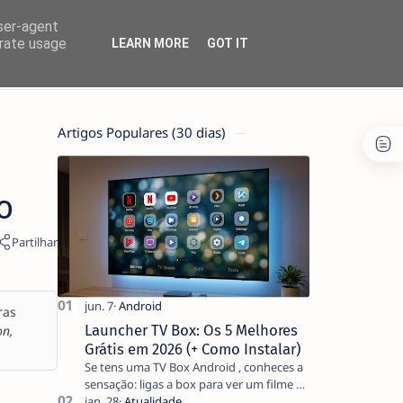
user-agent
erate usage
LEARN MORE
GOT IT
Artigos Populares (30 dias)
o
ras
Launcher TV Box: Os 5 Melhores
on,
Grátis em 2026 (+ Como Instalar)
Se tens uma TV Box Android , conheces a
sensação: ligas a box para ver um filme e
o ecrã inicial está coberto de sugestões