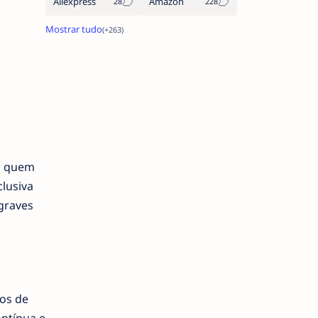
Aliexpress
Amazon
ra quem
clusiva
graves
os de