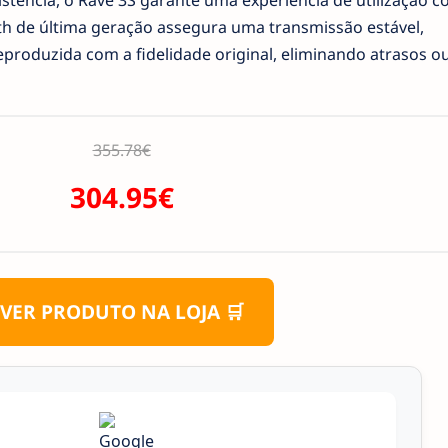
istência, o Rave 3S garante uma experiência de utilização c
th de última geração assegura uma transmissão estável,
eproduzida com a fidelidade original, eliminando atrasos o
355.78€
304.95€
VER PRODUTO NA LOJA 🛒