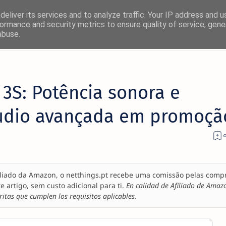
eliver its services and to analyze traffic. Your IP address and 
ormance and security metrics to ensure quality of service, gen
abuse.
3S: Potência sonora e
áudio avançada em promoçã
liado da Amazon, o netthings.pt recebe uma comissão pelas comp
te artigo, sem custo adicional para ti.
En calidad de Afiliado de Amaz
itas que cumplen los requisitos aplicables.