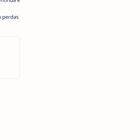
ontínua e
u perdas