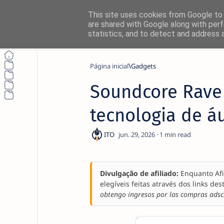
This site uses cookies from Google to d
are shared with Google along with perf
statistics, and to detect and address 
Página inicial
Gadgets
Soundcore Rave 
tecnologia de 
1
Divulgação de afiliado:
Enquanto Afi
elegíveis feitas através dos links des
obtengo ingresos por las compras adscr