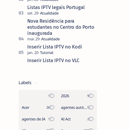
que não pediste, ban…
Listas IPTV legais Portugal
Nova Residência para
estudantes no Centro do Porto
inaugurada
Inserir Lista IPTV no Kodi
Inserir Lista IPTV no VLC
Labels
2026
Acer
agentes autónomos
agentes de IA
AI Act