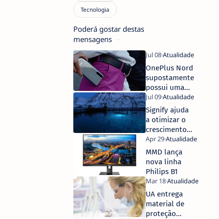
Poderá gostar destas
mensagens
OnePlus Nord
supostamente
possui uma
matriz de
quatro
Signify ajuda
câmaras com
a otimizar o
câmara
crescimento
primária de
do peixe e a
48MP
reduzir o
MMD lança
tratamento
nova linha
do piolho do
Philips B1
mar até 50%
UA entrega
material de
proteção