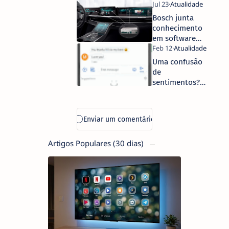
contra o covid-
19 ao Hospital
Bosch junta
de Aveiro
conhecimento
em software e
eletrónica
numa divisão
Uma confusão
com 17.000
de
colaboradores
sentimentos? A
Google tem o
emoji certo
Artigos Populares (30 dias)