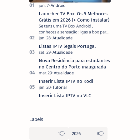
Launcher TV Box: Os 5 Melhores
Grátis em 2026 (+ Como Instalar)
Se tens uma TV Box Android ,
conheces a sensação: ligas a box para
ver um filme e o ecrã inicial está
coberto de sugestões que não
Listas IPTV legais Portugal
pediste, ban…
Nova Residência para estudantes
no Centro do Porto inaugurada
Inserir Lista IPTV no Kodi
Inserir Lista IPTV no VLC
Labels
2026