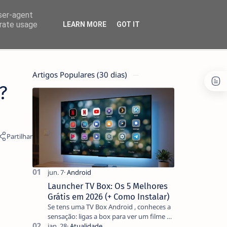
user-agent
erate usage
LEARN MORE
GOT IT
Artigos Populares (30 dias)
?
Launcher TV Box: Os 5 Melhores
Grátis em 2026 (+ Como Instalar)
Se tens uma TV Box Android , conheces a
sensação: ligas a box para ver um filme e
o ecrã inicial está coberto de sugestões