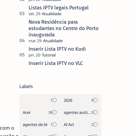
que não pediste, ban…
Listas IPTV legais Portugal
Nova Residência para
estudantes no Centro do Porto
inaugurada
Inserir Lista IPTV no Kodi
Inserir Lista IPTV no VLC
Labels
2026
Acer
agentes autónomos
agentes de IA
AI Act
 com o