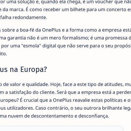
 por uma solução e, quando ela chega, é um voucher que nã
ite da marca. É como receber um bilhete para um concerto 
o falha redondamente.
es sobre a boa-fé da OnePlus e a forma como a empresa est
s. Uma garantia não é um mero formalismo; é uma promessa 
a por uma "esmola" digital que não serve para o seu propós
ito.
lus na Europa?
e valor e qualidade. Hoje, face a este tipo de atitudes, m
a satisfação do cliente. Será que a empresa está a perde
ropeu? É crucial que a OnePlus reavalie estas políticas e o
us utilizadores. Caso contrário, o seu outrora brilhante le
 uma nuvem de descontentamento e desconfiança.