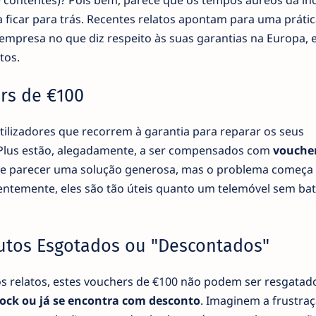
e contentes)? Pois bem, parece que os tempos áureos da in
a ficar para trás. Recentes relatos apontam para uma prátic
empresa no que diz respeito às suas garantias na Europa, 
tos.
rs de €100
 utilizadores que recorrem à garantia para reparar os seus
Plus estão, alegadamente, a ser compensados com
vouche
pode parecer uma solução generosa, mas o problema começ
entemente, eles são tão úteis quanto um telemóvel sem bat
dutos Esgotados ou "Descontados"
s relatos, estes vouchers de €100 não podem ser resgatad
tock ou já se encontra com desconto
. Imaginem a frustraç