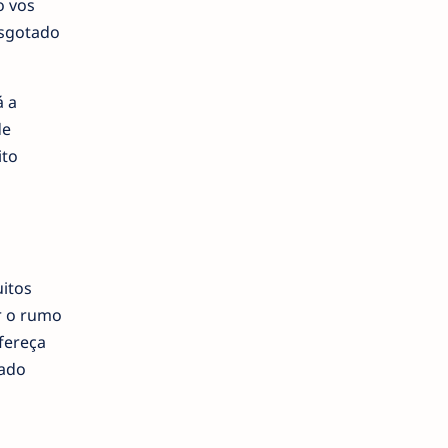
o vos
esgotado
á a
de
ito
uitos
r o rumo
fereça
gado