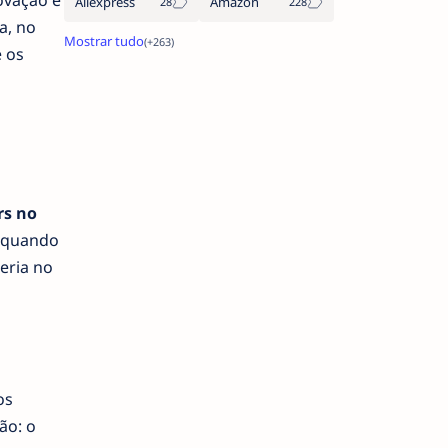
ovação e
Aliexpress
Amazon
a, no
e os
rs no
a quando
eria no
os
ão: o