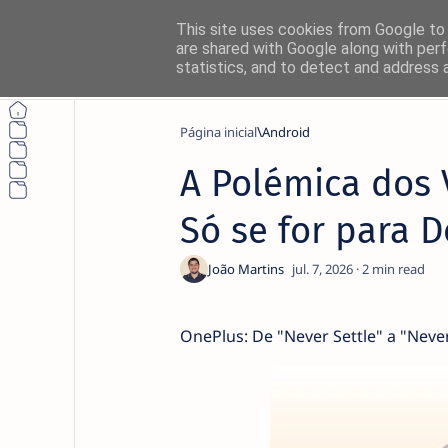
This site uses cookies from Google to d
are shared with Google along with perf
statistics, and to detect and address 
Página inicial
Android
A Polémica dos 
Só se for para 
2
OnePlus: De "Never Settle" a "Nev