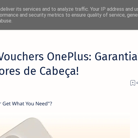
eliver its services and to analyze traffic. Your IP address and 
ormance and security metrics to ensure quality of service, gen
abuse.
Vouchers OnePlus: Garantia
Dores de Cabeça!
er Get What You Need"?