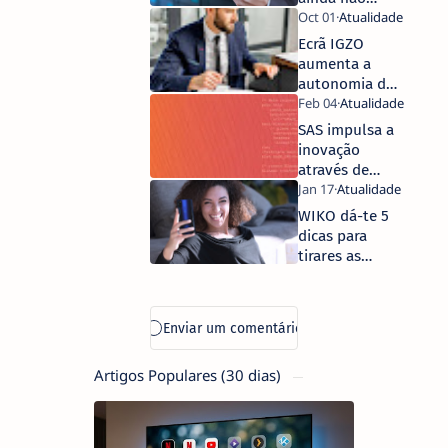
foram
inventados:
Ecrã IGZO
requalificar
aumenta a
para o futuro
autonomia dos
portáteis
dynabook para
SAS impulsa a
18.5 horas
inovação
através de
hackathon
global
WIKO dá-te 5
dicas para
tirares as
melhores
selfies… com o
teu melhor
sorriso!
Artigos Populares (30 dias)