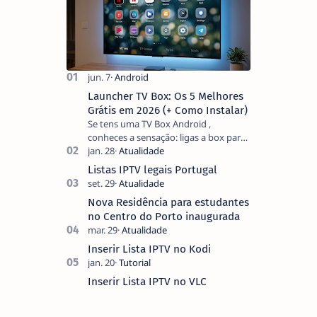
Launcher TV Box: Os 5 Melhores
Grátis em 2026 (+ Como Instalar)
Se tens uma TV Box Android ,
conheces a sensação: ligas a box para
ver um filme e o ecrã inicial está
coberto de sugestões que não
Listas IPTV legais Portugal
pediste, ban…
Nova Residência para estudantes
no Centro do Porto inaugurada
Inserir Lista IPTV no Kodi
Inserir Lista IPTV no VLC