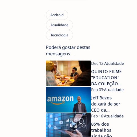
Poderá gostar destas
mensagens
QUINTO FILME
"EDUCATION"
DA COLEÇÃO
"SMALL AXE"
DE STEVE
Jeff Bezos
MCQUEEN
deixará de ser
ESTREIA DIA 14
CEO da
DE DEZEMBRO
Amazon
NA HBO
85% dos
PORTUGAL
trabalhos
ainda não