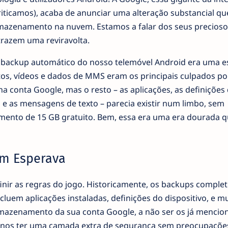
iticamos), acaba de anunciar uma alteração substancial q
mazenamento na nuvem. Estamos a falar dos seus precioso
 trazem uma reviravolta.
 o backup automático do nosso telemóvel Android era uma e
otos, vídeos e dados de MMS eram os principais culpados po
a conta Google, mas o resto – as aplicações, as definições
 e as mensagens de texto – parecia existir num limbo, sem
ento de 15 GB gratuito. Bem, essa era uma era dourada q
m Esperava
finir as regras do jogo. Historicamente, os backups comple
luem aplicações instaladas, definições do dispositivo, e m
rmazenamento da sua conta Google, a não ser os já mencio
ia-nos ter uma camada extra de segurança sem preocupaçõ