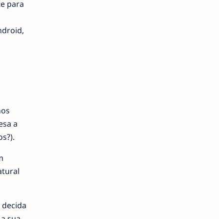
e para
ndroid,
nos
esa a
s?).
m
tural
 decida
 a sua