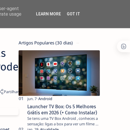
user-agent
erate usage
LEARN MORE
GOT IT
Artigos Populares (30 dias)
as
Pode
Launcher TV Box: Os 5 Melhores
Grátis em 2026 (+ Como Instalar)
Se tens uma TV Box Android , conheces a
sensação: ligas a box para ver um filme e
ernet
o ecrã inicial está coberto de sugestões