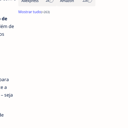
Aliexpress
Amazon
 de
além de
os
para
e a
– seja
de