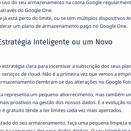
o uso do seu armazenamento na conta Google regularment
o através do Google One.
 já está perto do limite, ou se tem múltiplos dispositivos A
iderar um plano de armazenamento pago no Google One.
stratégia Inteligente ou um Novo
estratégia clara para incentivar a subscrição dos seus pla
 serviços de cloud. Não é a primeira vez que vemos a empr
e armazenamento (lembram-se das alterações no Google Foto
ança representa um pequeno aborrecimento, mas também u
ais proativos na gestão dos nossos dados. É a evolução na
é gratuito tende a ter limites cada vez mais apertados.
 estado do seu armazenamento, faça uma pequena limpeza e
is na segurança dos seus dados digitais. O seu telemóvel e