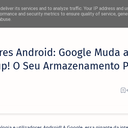
eliver its services and to analyze traffic. Your IP address and 
ormance and security metrics to ensure quality of service, gen
abuse.
ores Android: Google Muda 
up! O Seu Armazenamento 
ogia e utilizadores Android! A Google, essa gigante da int