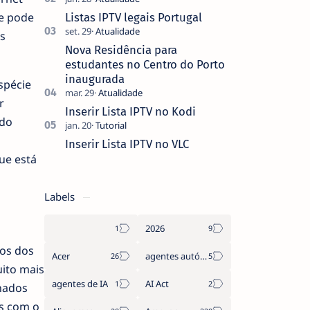
que não pediste, ban…
ue pode
Listas IPTV legais Portugal
s
Nova Residência para
estudantes no Centro do Porto
inaugurada
spécie
r
Inserir Lista IPTV no Kodi
 do
Inserir Lista IPTV no VLC
ue está
Labels
2026
tos dos
Acer
agentes autónomos
uito mais
agentes de IA
AI Act
nados
es com o