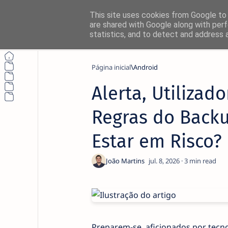
This site uses cookies from Google to d
are shared with Google along with perf
statistics, and to detect and address 
Página inicial
Android
Alerta, Utilizad
Regras do Back
Estar em Risco?
3
Preparem-se, aficionados por tecnol