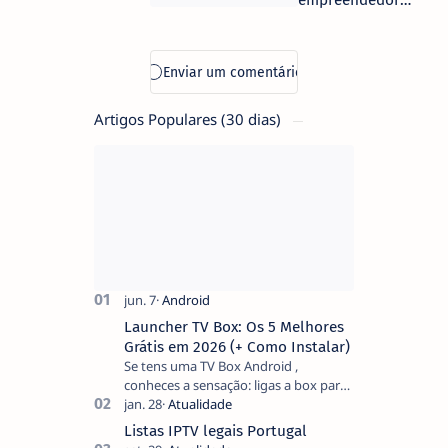
empreendedores
inteligência
através do YEP
artificial
5.0
Artigos Populares (30 dias)
Launcher TV Box: Os 5 Melhores
Grátis em 2026 (+ Como Instalar)
Se tens uma TV Box Android ,
conheces a sensação: ligas a box para
ver um filme e o ecrã inicial está
coberto de sugestões que não
Listas IPTV legais Portugal
pediste, ban…