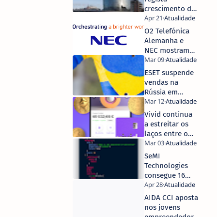
crescimento de
16% em 2021
O2 Telefónica
Alemanha e
NEC mostram
capacidades do
Open RAN com
ESET suspende
a primeira
vendas na
implementação
Rússia em
de small cells
resposta à
na Alemanha
invasão da
Vivid continua
Ucrânia
a estreitar os
laços entre o
velho e o novo
mundo
SeMI
financeiro
Technologies
consegue 16
milhões de
financiamento
AIDA CCI aposta
para a sua base
nos jovens
de dados com