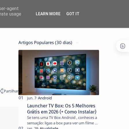
user-agent
erate usage
LEARN MORE
GOT IT
Artigos Populares (30 dias)
Launcher TV Box: Os 5 Melhores
Grátis em 2026 (+ Como Instalar)
Se tens uma TV Box Android , conheces a
sensação: ligas a box para ver um filme e
o ecrã inicial está coberto de sugestões