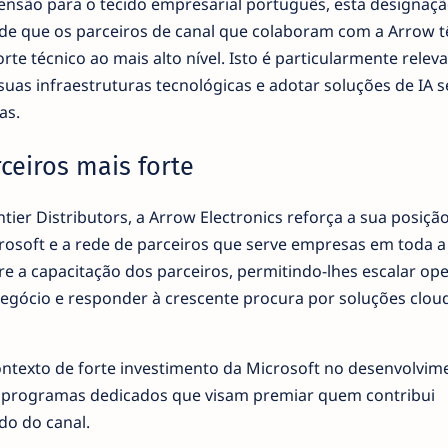
ensão para o tecido empresarial português, esta designaç
 de que os parceiros de canal que colaboram com a Arrow 
te técnico ao mais alto nível. Isto é particularmente relev
as infraestruturas tecnológicas e adotar soluções de IA 
as.
eiros mais forte
ntier Distributors, a Arrow Electronics reforça a sua posiç
crosoft e a rede de parceiros que serve empresas em toda 
re a capacitação dos parceiros, permitindo-lhes escalar op
egócio e responder à crescente procura por soluções cloud
texto de forte investimento da Microsoft no desenvolvim
m programas dedicados que visam premiar quem contribui
do do canal.