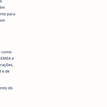
ão
têm
ante para
sem
ão como
a EMEA e
erações,
 e de
ento do