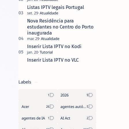
que não pediste, ban…
Listas IPTV legais Portugal
Nova Residência para
estudantes no Centro do Porto
inaugurada
Inserir Lista IPTV no Kodi
Inserir Lista IPTV no VLC
Labels
2026
Acer
agentes autónomos
agentes de IA
AI Act