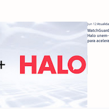
WatchGuard
Halo unem-
para acelera
automação
cibersegur
dos MSP