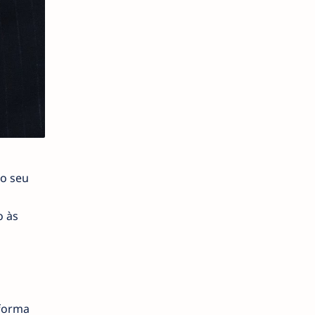
no seu
o às
 forma