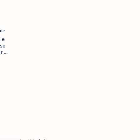
 e
se
r a
 na
ança