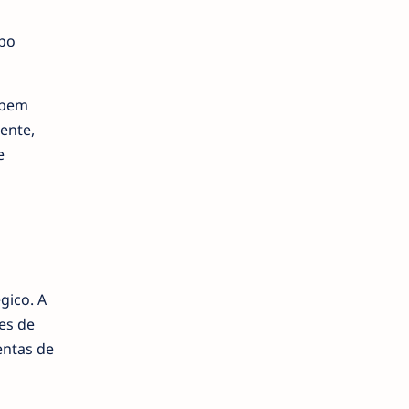
upo
 bem
ente,
e
gico. A
es de
entas de