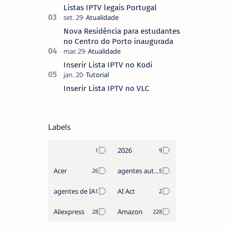
coberto de sugestões que não
Listas IPTV legais Portugal
pediste, ban…
Nova Residência para estudantes
no Centro do Porto inaugurada
Inserir Lista IPTV no Kodi
Inserir Lista IPTV no VLC
Labels
2026
Acer
agentes autónomos
agentes de IA
AI Act
Aliexpress
Amazon