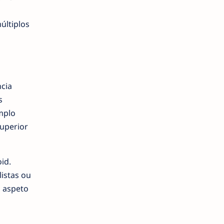
últiplos
cia
s
mplo
superior
id.
istas ou
a aspeto