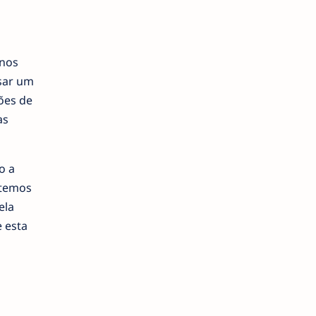
 nos
sar um
ões de
as
o a
 temos
ela
e esta