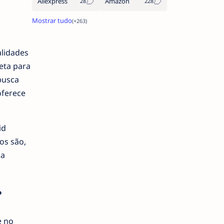
Aliexpress
Amazon
alidades
eta para
busca
oferece
id
os são,
ia
?
e no