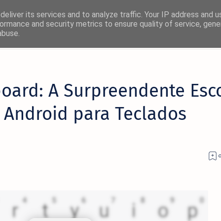
eliver its services and to analyze traffic. Your IP address and 
ormance and security metrics to ensure quality of service, gen
abuse.
oard: A Surpreendente Esc
s Android para Teclados