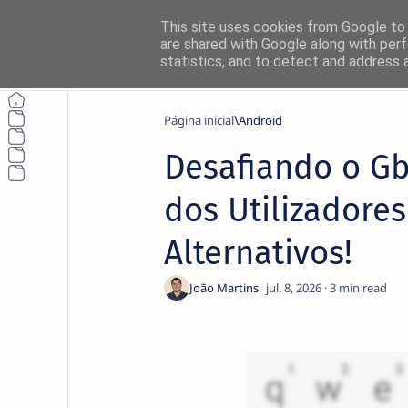
This site uses cookies from Google to d
are shared with Google along with perf
statistics, and to detect and address 
Página inicial
Android
Desafiando o Gb
dos Utilizadore
Alternativos!
3