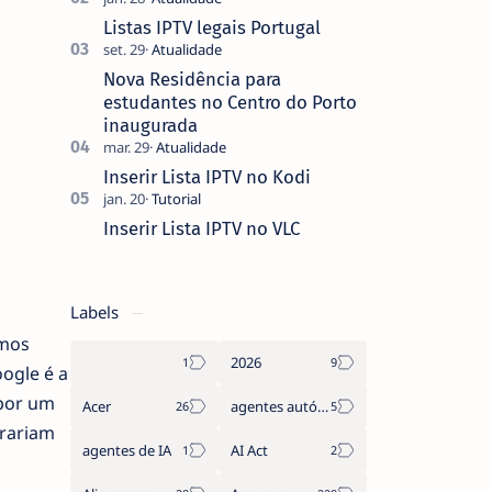
que não pediste, ban…
Listas IPTV legais Portugal
Nova Residência para
estudantes no Centro do Porto
inaugurada
Inserir Lista IPTV no Kodi
Inserir Lista IPTV no VLC
Labels
amos
2026
ogle é a
 por um
Acer
agentes autónomos
irariam
agentes de IA
AI Act