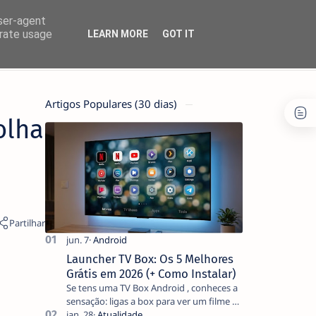
user-agent
erate usage
LEARN MORE
GOT IT
Artigos Populares (30 dias)
olha
Launcher TV Box: Os 5 Melhores
Grátis em 2026 (+ Como Instalar)
Se tens uma TV Box Android , conheces a
sensação: ligas a box para ver um filme e
o ecrã inicial está coberto de sugestões