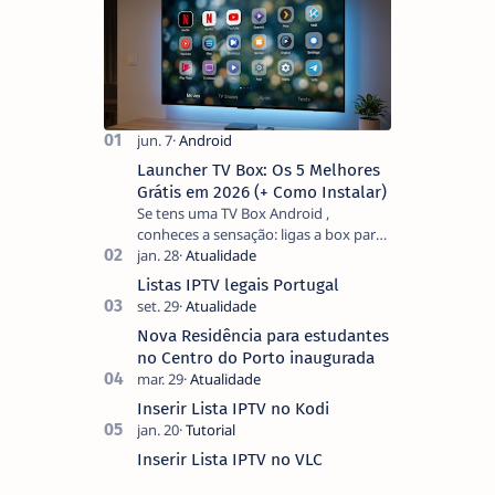
Launcher TV Box: Os 5 Melhores
Grátis em 2026 (+ Como Instalar)
Se tens uma TV Box Android ,
conheces a sensação: ligas a box para
ver um filme e o ecrã inicial está
coberto de sugestões que não
Listas IPTV legais Portugal
pediste, ban…
Nova Residência para estudantes
no Centro do Porto inaugurada
Inserir Lista IPTV no Kodi
Inserir Lista IPTV no VLC