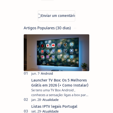
Artigos Populares (30 dias)
Launcher TV Box: Os 5 Melhores
Grátis em 2026 (+ Como Instalar)
Se tens uma TV Box Android ,
conheces a sensação: ligas a box para
ver um filme e o ecrã inicial está
coberto de sugestões que não
Listas IPTV legais Portugal
pediste, ban…