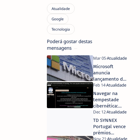
Poderá gostar destas
mensagens
Microsoft
anuncia
lançamento de
AI Innovation
Factory em
Navegar na
Portugal
tempestade
cibernética:
Proteger o
Setor das
TD SYNNEX
Viagens e da
Portugal vence
Hotelaria
prémios
Overall