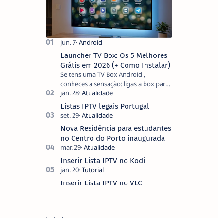
Launcher TV Box: Os 5 Melhores
Grátis em 2026 (+ Como Instalar)
Se tens uma TV Box Android ,
conheces a sensação: ligas a box para
ver um filme e o ecrã inicial está
coberto de sugestões que não
Listas IPTV legais Portugal
pediste, ban…
Nova Residência para estudantes
no Centro do Porto inaugurada
Inserir Lista IPTV no Kodi
Inserir Lista IPTV no VLC