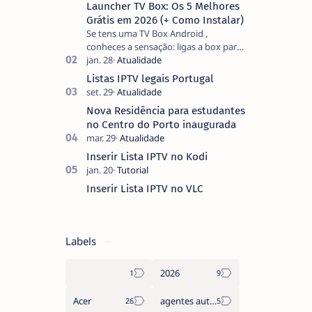
Launcher TV Box: Os 5 Melhores
Grátis em 2026 (+ Como Instalar)
Se tens uma TV Box Android ,
conheces a sensação: ligas a box para
ver um filme e o ecrã inicial está
coberto de sugestões que não
Listas IPTV legais Portugal
pediste, ban…
Nova Residência para estudantes
no Centro do Porto inaugurada
Inserir Lista IPTV no Kodi
Inserir Lista IPTV no VLC
Labels
2026
Acer
agentes autónomos