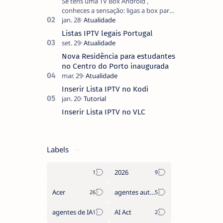
Se tens uma TV Box Android ,
conheces a sensação: ligas a box para
ver um filme e o ecrã inicial está
coberto de sugestões que não
Listas IPTV legais Portugal
pediste, ban…
Nova Residência para estudantes
no Centro do Porto inaugurada
Inserir Lista IPTV no Kodi
Inserir Lista IPTV no VLC
Labels
2026
Acer
agentes autónomos
agentes de IA
AI Act