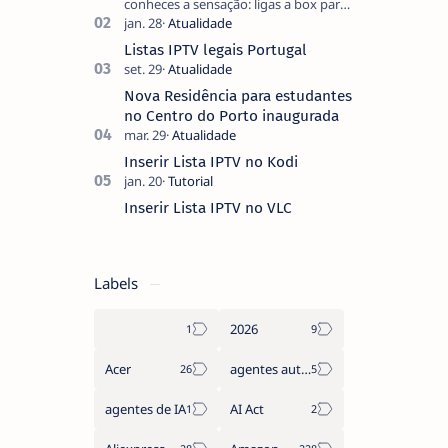
conheces a sensação: ligas a box para
ver um filme e o ecrã inicial está
coberto de sugestões que não
Listas IPTV legais Portugal
pediste, ban…
Nova Residência para estudantes
no Centro do Porto inaugurada
Inserir Lista IPTV no Kodi
Inserir Lista IPTV no VLC
Labels
2026
Acer
agentes autónomos
agentes de IA
AI Act