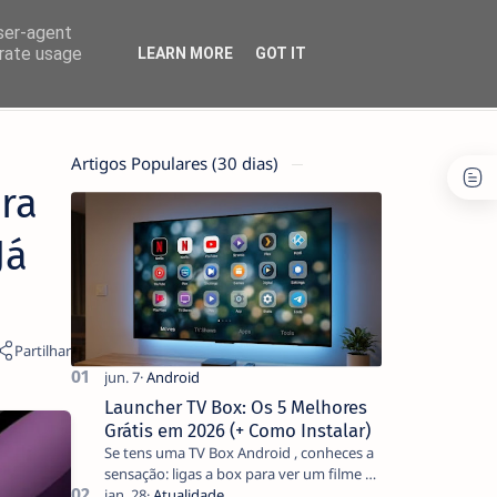
user-agent
erate usage
LEARN MORE
GOT IT
Artigos Populares (30 dias)
ra
Já
Launcher TV Box: Os 5 Melhores
Grátis em 2026 (+ Como Instalar)
Se tens uma TV Box Android , conheces a
sensação: ligas a box para ver um filme e
o ecrã inicial está coberto de sugestões