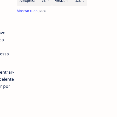
Aliexpress
Amazon
ovo
ca
 essa
entrar-
celente
r por