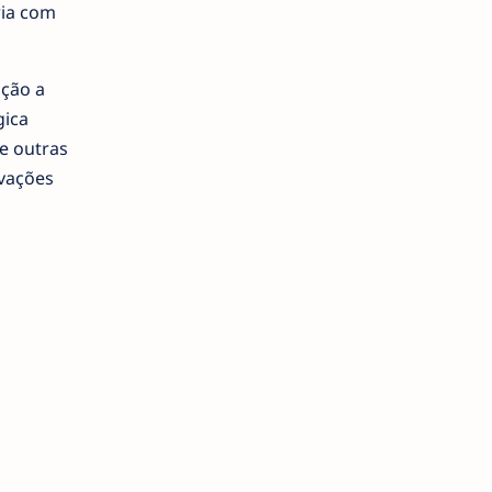
ria com
ação a
gica
e outras
ovações