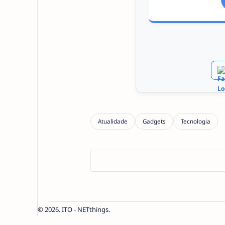
2026.
ITO - NETthings
.
-->