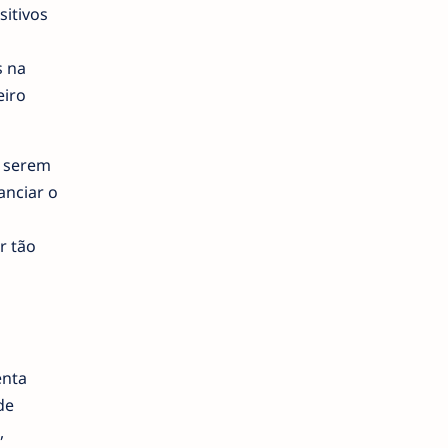
sitivos
s na
eiro
" serem
anciar o
r tão
enta
de
,