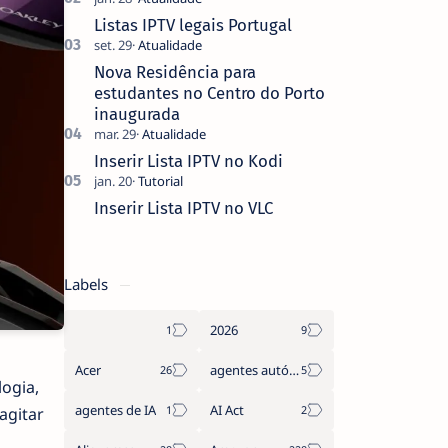
que não pediste, ban…
Listas IPTV legais Portugal
Nova Residência para
estudantes no Centro do Porto
inaugurada
Inserir Lista IPTV no Kodi
Inserir Lista IPTV no VLC
Labels
2026
Acer
agentes autónomos
ogia,
agentes de IA
AI Act
agitar