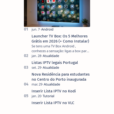
Launcher TV Box: Os 5 Melhores
Grátis em 2026 (+ Como Instalar)
Se tens uma TV Box Android ,
conheces a sensação: ligas a box para
ver um filme e o ecrã inicial está
coberto de sugestões que não
Listas IPTV legais Portugal
pediste, ban…
Nova Residência para estudantes
no Centro do Porto inaugurada
Inserir Lista IPTV no Kodi
Inserir Lista IPTV no VLC