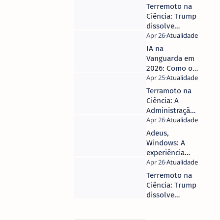
capacidades de
Terremoto na
agentes
Ciência: Trump
autónomos em
dissolve
2026
Conselho
Nacional e
IA na
coloca em
Vanguarda em
xeque o futuro
2026: Como os
da inovação
Novos
nos EUA
Processadores
Terramoto na
Neuronais
Ciência: A
Estão a Mudar
Administração
o Seu
Trump demite
Telemóvel
todo o
Adeus,
National
Windows: A
Science Board
experiência
que prova que
o Linux está
Terremoto na
finalmente
Ciência: Trump
pronto para o
dissolve
utilizador
Conselho
comum
Nacional de