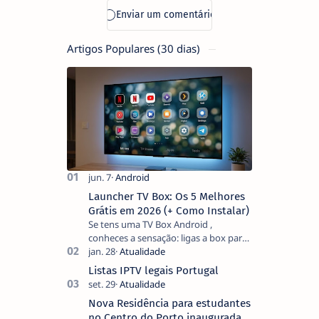
Ciência e
coloca
inovação em
Artigos Populares (30 dias)
xeque
Launcher TV Box: Os 5 Melhores
Grátis em 2026 (+ Como Instalar)
Se tens uma TV Box Android ,
conheces a sensação: ligas a box para
ver um filme e o ecrã inicial está
coberto de sugestões que não
Listas IPTV legais Portugal
pediste, ban…
Nova Residência para estudantes
no Centro do Porto inaugurada