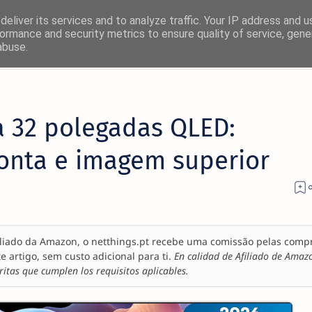
eliver its services and to analyze traffic. Your IP address and 
ormance and security metrics to ensure quality of service, gen
abuse.
 32 polegadas QLED:
onta e imagem superior
liado da Amazon, o netthings.pt recebe uma comissão pelas comp
te artigo, sem custo adicional para ti.
En calidad de Afiliado de Amaz
itas que cumplen los requisitos aplicables.