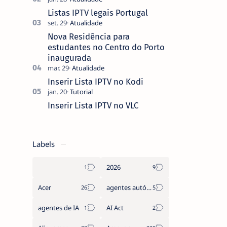
que não pediste, ban…
Listas IPTV legais Portugal
Nova Residência para
estudantes no Centro do Porto
inaugurada
Inserir Lista IPTV no Kodi
Inserir Lista IPTV no VLC
Labels
2026
Acer
agentes autónomos
agentes de IA
AI Act