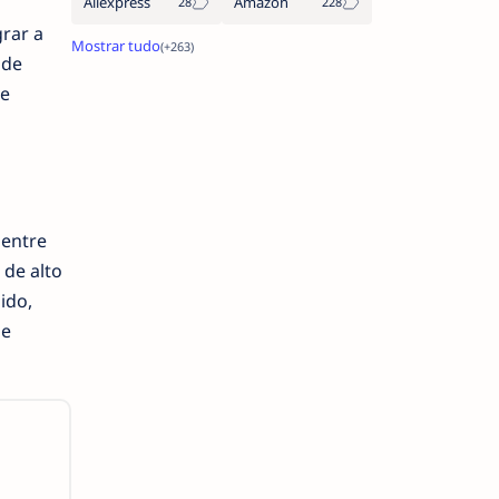
Aliexpress
Amazon
rar a
 de
de
 entre
de alto
ido,
de