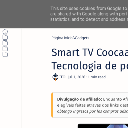
This site uses cookies from Google to d
are shared with Google along with perf
statistics, and to detect and address 
Página inicial
Gadgets
Smart TV Coocaa
Tecnologia de p
1
Divulgação de afiliado:
Enquanto Afi
elegíveis feitas através dos links des
obtengo ingresos por las compras adscr