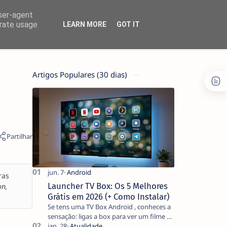
user-agent
erate usage
LEARN MORE
GOT IT
Artigos Populares (30 dias)
ras
Launcher TV Box: Os 5 Melhores
on,
Grátis em 2026 (+ Como Instalar)
Se tens uma TV Box Android , conheces a
sensação: ligas a box para ver um filme e
o ecrã inicial está coberto de sugestões