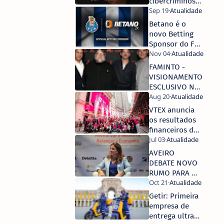
cibercriminosos
estão a utilizar
para espiar as
Betano é o
nossas casas
novo Betting
Sponsor do FC
Porto
FAMINTO -
VISIONAMENTO
ESCLUSIVO NO
BEYOND FEST,
EM NOVA
VTEX anuncia
IORQUE - NOS
os resultados
CINEMAS A 11
financeiros do
DE NOVEMBRO
segundo
trimestre de
AVEIRO
2021
DEBATE NOVO
RUMO PARA A
ECONOMIA
PORTUGUESA
Getir: Primeira
empresa de
entrega ultra-