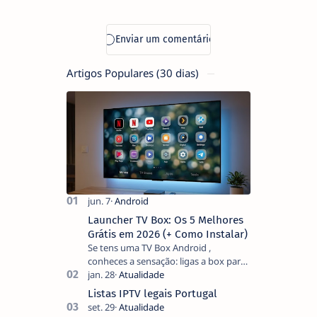
rápida de
compras do
Mundo chega a
Portugal
Artigos Populares (30 dias)
Launcher TV Box: Os 5 Melhores
Grátis em 2026 (+ Como Instalar)
Se tens uma TV Box Android ,
conheces a sensação: ligas a box para
ver um filme e o ecrã inicial está
coberto de sugestões que não
Listas IPTV legais Portugal
pediste, ban…