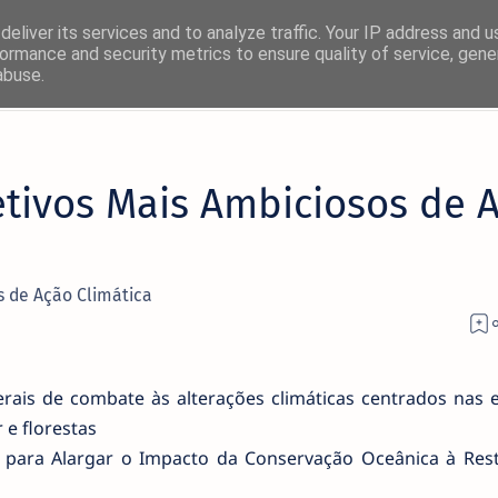
eliver its services and to analyze traffic. Your IP address and 
ormance and security metrics to ensure quality of service, gen
abuse.
×
tivos Mais Ambiciosos de 
! 🚀
rmas favoritas:
s de Ação Climática
Facebook
Twitter/X
rais de combate às alterações climáticas centrados nas 
 e florestas
as para Alargar o Impacto da Conservação Oceânica à Res