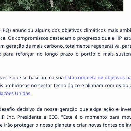
 HPQ) anunciou alguns dos objetivos climáticos mais ambi
ica. Os compromissos destacam o progresso que a HP está
 geração de mais carbono, totalmente regenerativa, para
 para reforçar no longo prazo o portfólio mais susten
ver e que se baseiam na sua
lista completa de objetivos p
is ambiciosas no sector tecnológico e alinham com os obj
Nações Unidas.
desafio decisivo da nossa geração que exige ação e inve
, HP Inc. Presidente e CEO. "Este é o momento para mo
 irão proteger o nosso planeta e criar novas fontes de i