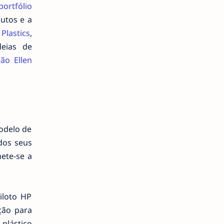
portfólio
dutos e a
Plastics
,
deias de
ão Ellen
odelo de
dos seus
ete-se a
iloto HP
ção para
 plástico