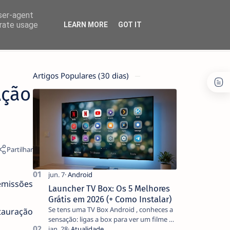
user-agent
erate usage
LEARN MORE
GOT IT
Artigos Populares (30 dias)
Ação
emissões
Launcher TV Box: Os 5 Melhores
Grátis em 2026 (+ Como Instalar)
Se tens uma TV Box Android , conheces a
tauração
sensação: ligas a box para ver um filme e
o ecrã inicial está coberto de sugestões