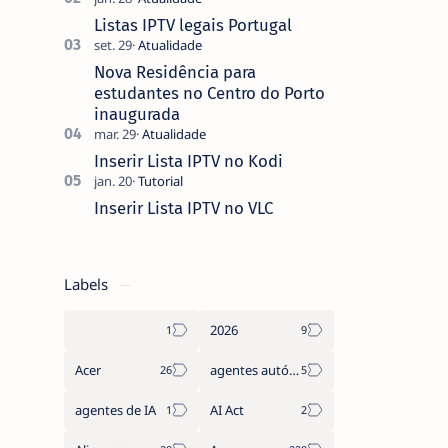
que não pediste, ban…
Listas IPTV legais Portugal
Nova Residência para
estudantes no Centro do Porto
inaugurada
Inserir Lista IPTV no Kodi
Inserir Lista IPTV no VLC
Labels
2026
Acer
agentes autónomos
agentes de IA
AI Act