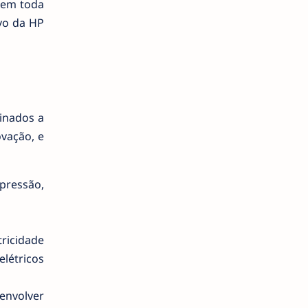
 em toda
ivo da HP
tinados a
vação, e
pressão,
ricidade
elétricos
envolver