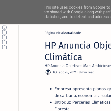
This site uses cookies from Google to d
are shared with Google along with perf
statistics, and to detect and address 
Página inicial
Atualidade
HP Anuncia Obje
Não perca nada
Climática
Siga o NetThings nas suas platafo
HP Anuncia Objetivos Mais Ambicioso
News
8
Instagram
Empresa apresenta planos ge
de carbono, economia circular
Introduz Parcerias Climátic
Florestal