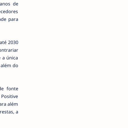
 anos de
ecedores
ade para
até 2030
ontrariar
 a única
 além do
de fonte
Positive
ara além
restas, a