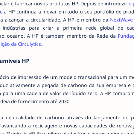
clar e fabricar novos produtos HP. Depois de introduzir o
o
, a HP continua a inovar em todo o seu portfólio de pro
ra alcançar a circularidade. A HP é membro da
NextWave 
 indústrias para criar a primeira rede global de ca
as ao oceano. A HP é também membro da Rede da
Fundaç
ção da Circulytics.
umíveis HP
gócio de impressão de um modelo transacional para um m
duz ativamente a pegada de carbono da sua empresa e 
ão para uma cadeia de valor de líquido zero, a HP comprom
adeia de fornecimento até 2030.
a a neutralidade de carbono através do lançamento do p
 alavancando a reciclagem e novas capacidades de renova
s Originais HP. Este piloto ajudará os clientes a diminuir o