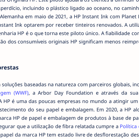
sperdício, incluindo o plástico ligado ao oceano, no camin
 Alemanha em maio de 2021, a HP Instant Ink com Planet 
nstant Ink optarem por receber tinteiros renovados. A util
haria HP é o que torna este piloto único. A fiabilidade co
são dos consumíveis originais HP significam menos reimpr
orestas
oluções baseadas na natureza com parceiros globais, inc
vagem (WWF)
, a Arbor Day Foundation e através da sua
. A HP é uma das poucas empresas no mundo a atingir um 
astecimento do seu papel e embalagem. Em 2020, a HP al
arca HP de papel e embalagem de produtos à base de pa
egurar que a utilização de fibra relatada cumpre a
Política
 papel da marca HP tem estado livre de desflorestação de