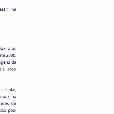
estir na
duzirá as
até 2030,
agens da
eis e/ou
ircular,
tindo na
lhões de
tico pós-