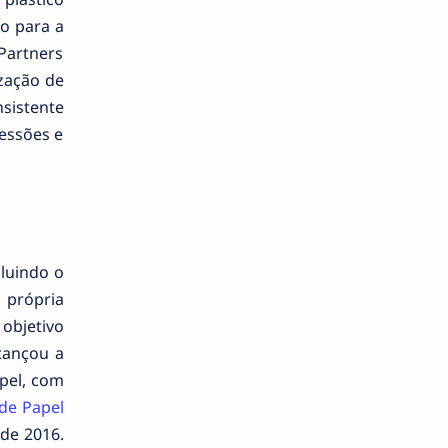
ho para a
Partners
ização de
nsistente
essões e
luindo o
 própria
objetivo
cançou a
pel, com
 de Papel
sde 2016.