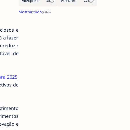
Aliexpress
Amazon
ciosos e
 a fazer
 reduzir
tável de
ara 2025
,
etivos de
stimento
vimentos
novação e